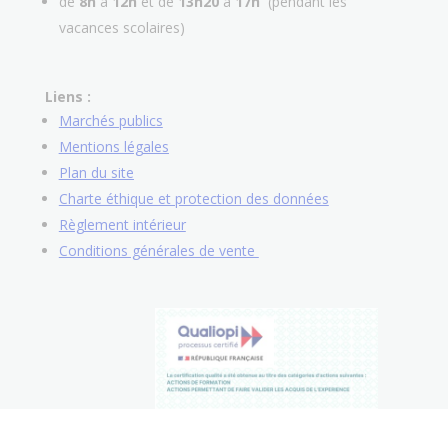
de
8h
à
12h
et de
13h20
à
17h
(pendant les
vacances scolaires)
Liens :
Marchés publics
Mentions légales
Plan du site
Charte éthique et protection des données
Règlement intérieur
Conditions générales de vente