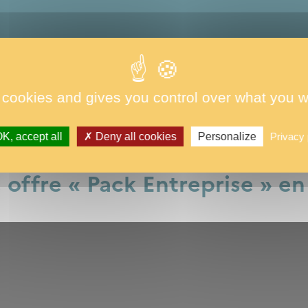
os besoins
rtif de haut niveau
ns un cadre encore secret
 cookies and gives you control over what you w
K, accept all
Deny all cookies
Personalize
Privacy 
 offre « Pack Entreprise » en