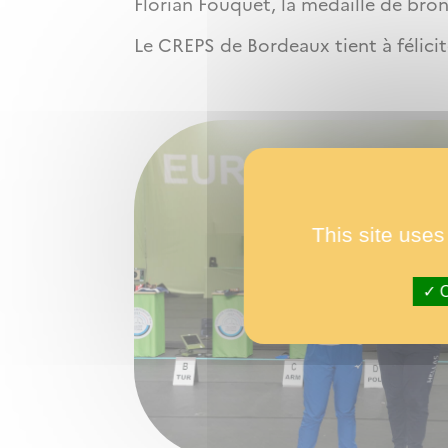
Florian Fouquet, la médaille de bro
Le CREPS de Bordeaux tient à félicite
This site uses
O