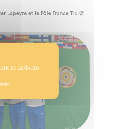
er Lapeyre et le Pôle France Tir.
👏
ant to activate
policy