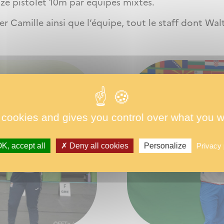
nze pistolet 10m par équipes mixtes.
r Camille ainsi que l’équipe, tout le staff dont Walt
 cookies and gives you control over what you w
K, accept all
Deny all cookies
Personalize
Privacy 