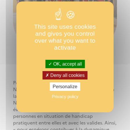
This site uses cookies
and gives you control
over what you want to
activate
1ère ÉDITION – JOURNÉE PARALYMPIQUE 2022
OK, accept all
Deny all cookies
Pour Jean-François Di Martino, conseiller Haut
Personalize
Niveau à l’Accompagnement Paralympique, à
la Maison Régionale de la Performance de
Privacy policy
Nouvelle-Aquitaine et organisateur de cet
événement, cette journée permet aux
personnes en situation de handicap
pratiquent entre elles et avec les valides. Ainsi,
«
nous espérons contribuer à la dynamique