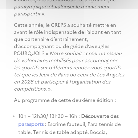
paralympique et valoriser le mouvement
parasportif
».
Cette année, le CREPS a souhaité mettre en
avant le rôle indispensable de l’aidant en tant
que partenaire d’entraînement,
d’accompagnant ou de guide d’aveugles.
POURQUOI ? «
Notre souhait
: cr
é
er un r
é
seau
de volontaires mobilis
é
s pour accompagner
les sportifs sur diff
é
rents rendez-vous sportifs
tel que les Jeux de Paris ou ceux de Los Angeles
en 2028 et participer à l’organisation des
compétitions
. ».
Au programme de cette deuxième édition :
10h – 12h30/ 13h30 – 16h :
Découverte des
parasports
:
Escrime fauteuil, Para tennis de
table, Tennis de table adapté, Boccia,