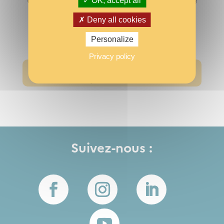
Une question ? Une interrogation ? Envie de
OK, accept all
reserver cette salle ?
Accédez à la page de
Deny all cookies
contact
Personalize
Privacy policy
Découvrir les tarifs du 1er Août 2020 au 31
Juillet 2021
Suivez-nous :